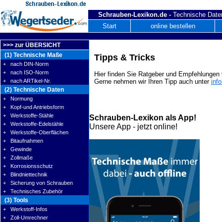
Schrauben-Lexikon.de -
Technische Daten
Start
online bestellen
>>> zur ÜBERSICHT
(1) Technische Maße
Tipps & Tricks
+ nach DIN-Norm
+ nach ISO-Norm
Hier finden Sie Ratgeber und Empfehlungen v
+ nach ARTikel-Nr.
Gerne nehmen wir Ihren Tipp auch unter
inf
(2) Technische Daten
+ Normung
+ Kopf-und Antriebsform
+ Werkstoffe-Stähle
Schrauben-Lexikon als App!
+ Werkstoffe-Edelstähle
Unsere App - jetzt online!
+ Werkstoffe-Oberflächen
+ Bitaufnahmen
+ Gewinde
+ Zollmaße
+ Korrosionsschutz
+ Blindniettechnik
+ Sicherung von Schrauben
+ Technisches Zubehör
(3) Tools
+ Werkstoff-Infos
+ Zoll-Umrechner