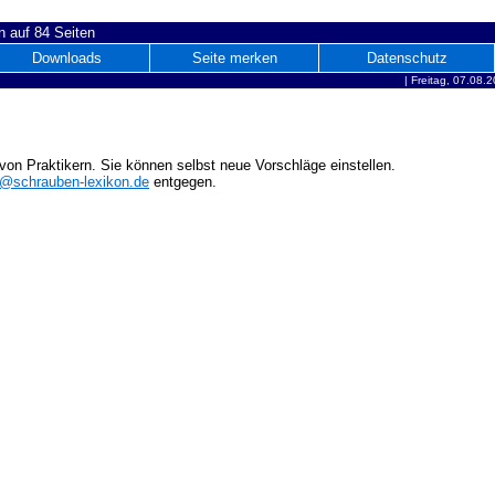
 auf 84 Seiten
Downloads
Seite merken
Datenschutz
|
Freitag, 07.08.
on Praktikern. Sie können selbst neue Vorschläge einstellen.
o@schrauben-lexikon.de
entgegen.