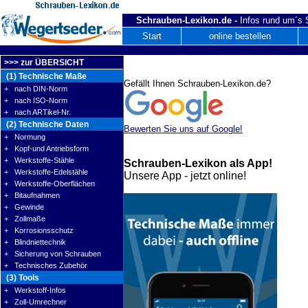
Schrauben-Lexikon.de -
Infos rund um´s
Start
online bestellen
>>> zur ÜBERSICHT
(1) Technische Maße
Gefällt Ihnen Schrauben-Lexikon.de?
+ nach DIN-Norm
+ nach ISO-Norm
+ nach ARTikel-Nr.
(2) Technische Daten
Bewerten Sie uns auf Google!
+ Normung
+ Kopf-und Antriebsform
+ Werkstoffe-Stähle
Schrauben-Lexikon als App!
+ Werkstoffe-Edelstähle
Unsere App - jetzt online!
+ Werkstoffe-Oberflächen
+ Bitaufnahmen
+ Gewinde
+ Zollmaße
+ Korrosionsschutz
+ Blindniettechnik
+ Sicherung von Schrauben
+ Technisches Zubehör
(3) Tools
+ Werkstoff-Infos
+ Zoll-Umrechner