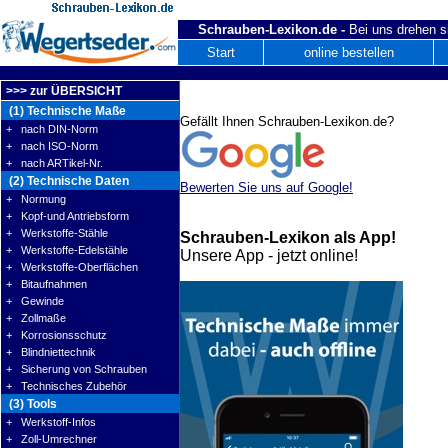
Schrauben-Lexikon.de -
Bei uns drehen s
Start
online bestellen
>>> zur ÜBERSICHT
(1) Technische Maße
Gefällt Ihnen Schrauben-Lexikon.de?
+ nach DIN-Norm
+ nach ISO-Norm
+ nach ARTikel-Nr.
(2) Technische Daten
Bewerten Sie uns auf Google!
+ Normung
+ Kopf-und Antriebsform
+ Werkstoffe-Stähle
Schrauben-Lexikon als App!
+ Werkstoffe-Edelstähle
Unsere App - jetzt online!
+ Werkstoffe-Oberflächen
+ Bitaufnahmen
+ Gewinde
+ Zollmaße
+ Korrosionsschutz
+ Blindniettechnik
+ Sicherung von Schrauben
+ Technisches Zubehör
(3) Tools
+ Werkstoff-Infos
+ Zoll-Umrechner