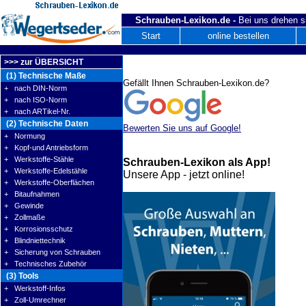
Schrauben-Lexikon.de -
Bei uns drehen s
Start
online bestellen
>>> zur ÜBERSICHT
(1) Technische Maße
Gefällt Ihnen Schrauben-Lexikon.de?
+ nach DIN-Norm
+ nach ISO-Norm
+ nach ARTikel-Nr.
(2) Technische Daten
Bewerten Sie uns auf Google!
+ Normung
+ Kopf-und Antriebsform
+ Werkstoffe-Stähle
Schrauben-Lexikon als App!
+ Werkstoffe-Edelstähle
Unsere App - jetzt online!
+ Werkstoffe-Oberflächen
+ Bitaufnahmen
+ Gewinde
+ Zollmaße
+ Korrosionsschutz
+ Blindniettechnik
+ Sicherung von Schrauben
+ Technisches Zubehör
(3) Tools
+ Werkstoff-Infos
+ Zoll-Umrechner