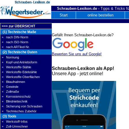
Schrauben-Lexikon.de -
Tipps & Tricks fü
Start
online bestellen
>>> zur ÜBERSICHT
(1) Technische Maße
Gefällt Ihnen Schrauben-Lexikon.de?
+ nach DIN-Norm
+ nach ISO-Norm
+ nach ARTikel-Nr.
(2) Technische Daten
Bewerten Sie uns auf Google!
+ Normung
+ Kopf-und Antriebsform
+ Werkstoffe-Stähle
Schrauben-Lexikon als App!
+ Werkstoffe-Edelstähle
Unsere App - jetzt online!
+ Werkstoffe-Oberflächen
+ Bitaufnahmen
+ Gewinde
+ Zollmaße
+ Korrosionsschutz
+ Blindniettechnik
+ Sicherung von Schrauben
+ Technisches Zubehör
(3) Tools
+ Werkstoff-Infos
+ Zoll-Umrechner