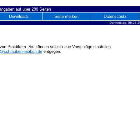
ngaben auf über 280 Seiten
Downloads
Seite merken
Datenschutz
|
Donnerstag, 06.08.2
on Praktikern. Sie können selbst neue Vorschläge einstellen.
o@schrauben-lexikon.de
entgegen.