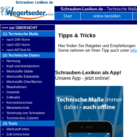
Schrauben-Lexikon.de -
Technische Maßa
Start
online bestellen
>>> zur ÜBERSICHT
(1) Technische Maße
Tipps & Tricks
+ nach DIN-Norm
+ nach ISO-Norm
Hier finden Sie Ratgeber und Empfehlungen v
+ nach ARTikel-Nr.
Gerne nehmen wir Ihren Tipp auch unter
inf
(2) Technische Daten
+ Normung
+ Kopf-und Antriebsform
+ Werkstoffe-Stähle
Schrauben-Lexikon als App!
+ Werkstoffe-Edelstähle
Unsere App - jetzt online!
+ Werkstoffe-Oberflächen
+ Bitaufnahmen
+ Gewinde
+ Zollmaße
+ Korrosionsschutz
+ Blindniettechnik
+ Sicherung von Schrauben
+ Technisches Zubehör
(3) Tools
+ Werkstoff-Infos
+ Zoll-Umrechner