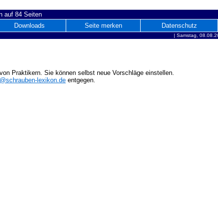
 auf 84 Seiten
Downloads
Seite merken
Datenschutz
|
Samstag, 08.08.2
on Praktikern. Sie können selbst neue Vorschläge einstellen.
o@schrauben-lexikon.de
entgegen.