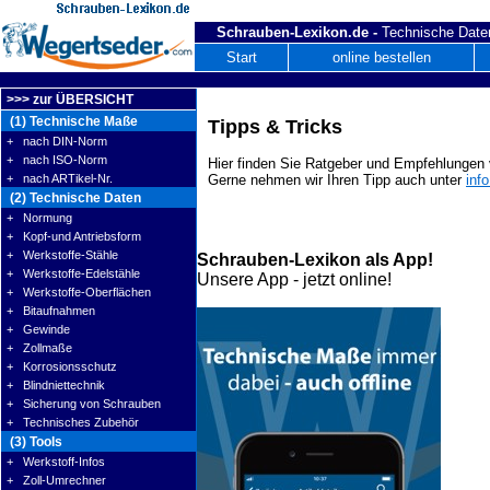
Schrauben-Lexikon.de -
Technische Daten
Start
online bestellen
>>> zur ÜBERSICHT
(1) Technische Maße
Tipps & Tricks
+ nach DIN-Norm
+ nach ISO-Norm
Hier finden Sie Ratgeber und Empfehlungen v
+ nach ARTikel-Nr.
Gerne nehmen wir Ihren Tipp auch unter
inf
(2) Technische Daten
+ Normung
+ Kopf-und Antriebsform
+ Werkstoffe-Stähle
Schrauben-Lexikon als App!
+ Werkstoffe-Edelstähle
Unsere App - jetzt online!
+ Werkstoffe-Oberflächen
+ Bitaufnahmen
+ Gewinde
+ Zollmaße
+ Korrosionsschutz
+ Blindniettechnik
+ Sicherung von Schrauben
+ Technisches Zubehör
(3) Tools
+ Werkstoff-Infos
+ Zoll-Umrechner