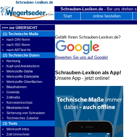
Schrauben-Lexikon.de -
Bei uns drehen s
Start
online bestellen
>>> zur ÜBERSICHT
(1) Technische Maße
Gefällt Ihnen Schrauben-Lexikon.de?
+ nach DIN-Norm
+ nach ISO-Norm
+ nach ARTikel-Nr.
(2) Technische Daten
Bewerten Sie uns auf Google!
+ Normung
+ Kopf-und Antriebsform
+ Werkstoffe-Stähle
Schrauben-Lexikon als App!
+ Werkstoffe-Edelstähle
Unsere App - jetzt online!
+ Werkstoffe-Oberflächen
+ Bitaufnahmen
+ Gewinde
+ Zollmaße
+ Korrosionsschutz
+ Blindniettechnik
+ Sicherung von Schrauben
+ Technisches Zubehör
(3) Tools
+ Werkstoff-Infos
+ Zoll-Umrechner