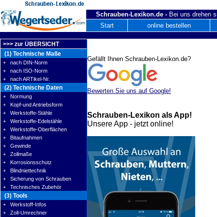
Schrauben-Lexikon.de -
Bei uns drehen s
Start
online bestellen
>>> zur ÜBERSICHT
(1) Technische Maße
Gefällt Ihnen Schrauben-Lexikon.de?
+ nach DIN-Norm
+ nach ISO-Norm
+ nach ARTikel-Nr.
(2) Technische Daten
Bewerten Sie uns auf Google!
+ Normung
+ Kopf-und Antriebsform
+ Werkstoffe-Stähle
Schrauben-Lexikon als App!
+ Werkstoffe-Edelstähle
Unsere App - jetzt online!
+ Werkstoffe-Oberflächen
+ Bitaufnahmen
+ Gewinde
+ Zollmaße
+ Korrosionsschutz
+ Blindniettechnik
+ Sicherung von Schrauben
+ Technisches Zubehör
(3) Tools
+ Werkstoff-Infos
+ Zoll-Umrechner