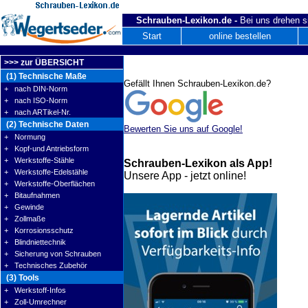
Schrauben-Lexikon.de -
Bei uns drehen s
Start
online bestellen
>>> zur ÜBERSICHT
(1) Technische Maße
Gefällt Ihnen Schrauben-Lexikon.de?
+ nach DIN-Norm
+ nach ISO-Norm
+ nach ARTikel-Nr.
(2) Technische Daten
Bewerten Sie uns auf Google!
+ Normung
+ Kopf-und Antriebsform
+ Werkstoffe-Stähle
Schrauben-Lexikon als App!
+ Werkstoffe-Edelstähle
Unsere App - jetzt online!
+ Werkstoffe-Oberflächen
+ Bitaufnahmen
+ Gewinde
+ Zollmaße
+ Korrosionsschutz
+ Blindniettechnik
+ Sicherung von Schrauben
+ Technisches Zubehör
(3) Tools
+ Werkstoff-Infos
+ Zoll-Umrechner