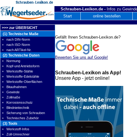
Schrauben-Lexikon.de -
Infos zu Gewinde
Start
online bestellen
>>> zur ÜBERSICHT
(1) Technische Maße
Gefällt Ihnen Schrauben-Lexikon.de?
+ nach DIN-Norm
+ nach ISO-Norm
+ nach ARTikel-Nr.
(2) Technische Daten
Bewerten Sie uns auf Google!
+ Normung
+ Kopf-und Antriebsform
+ Werkstoffe-Stähle
Schrauben-Lexikon als App!
+ Werkstoffe-Edelstähle
Unsere App - jetzt online!
+ Werkstoffe-Oberflächen
+ Bitaufnahmen
+ Gewinde
+ Zollmaße
+ Korrosionsschutz
+ Blindniettechnik
+ Sicherung von Schrauben
+ Technisches Zubehör
(3) Tools
+ Werkstoff-Infos
+ Zoll-Umrechner