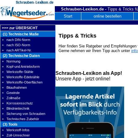
Schrauben-Lexikon.de -
Tipps & Tricks fü
Start
online bestellen
>>> zur ÜBERSICHT
(1) Technische Maße
Tipps & Tricks
+ nach DIN-Norm
+ nach ISO-Norm
Hier finden Sie Ratgeber und Empfehlungen v
+ nach ARTikel-Nr.
Gerne nehmen wir Ihren Tipp auch unter
inf
(2) Technische Daten
+ Normung
+ Kopf-und Antriebsform
+ Werkstoffe-Stähle
Schrauben-Lexikon als App!
+ Werkstoffe-Edelstähle
Unsere App - jetzt online!
+ Werkstoffe-Oberflächen
+ Bitaufnahmen
+ Gewinde
+ Zollmaße
+ Korrosionsschutz
+ Blindniettechnik
+ Sicherung von Schrauben
+ Technisches Zubehör
(3) Tools
+ Werkstoff-Infos
+ Zoll-Umrechner