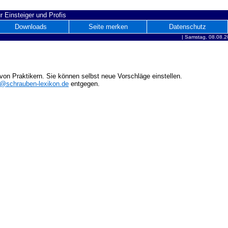
r Einsteiger und Profis
Downloads
Seite merken
Datenschutz
|
Samstag, 08.08.2
on Praktikern. Sie können selbst neue Vorschläge einstellen.
o@schrauben-lexikon.de
entgegen.