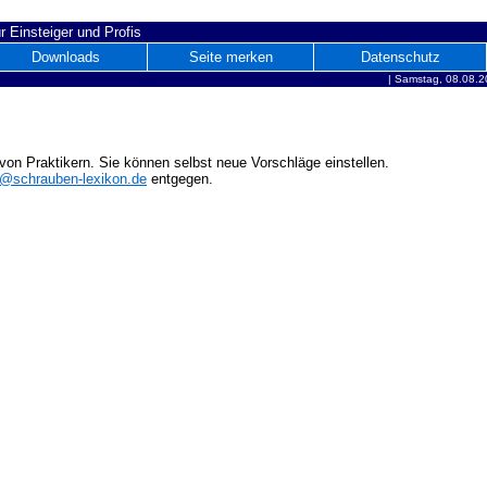
r Einsteiger und Profis
Downloads
Seite merken
Datenschutz
|
Samstag, 08.08.2
on Praktikern. Sie können selbst neue Vorschläge einstellen.
o@schrauben-lexikon.de
entgegen.