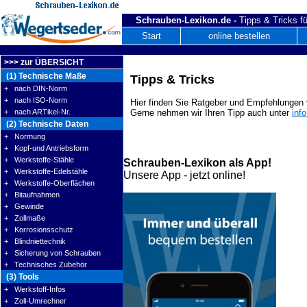
Schrauben-Lexikon.de -
Tipps & Tricks fü
Start
online bestellen
>>> zur ÜBERSICHT
(1) Technische Maße
Tipps & Tricks
+ nach DIN-Norm
+ nach ISO-Norm
Hier finden Sie Ratgeber und Empfehlungen v
+ nach ARTikel-Nr.
Gerne nehmen wir Ihren Tipp auch unter
inf
(2) Technische Daten
+ Normung
+ Kopf-und Antriebsform
+ Werkstoffe-Stähle
Schrauben-Lexikon als App!
+ Werkstoffe-Edelstähle
Unsere App - jetzt online!
+ Werkstoffe-Oberflächen
+ Bitaufnahmen
+ Gewinde
+ Zollmaße
+ Korrosionsschutz
+ Blindniettechnik
+ Sicherung von Schrauben
+ Technisches Zubehör
(3) Tools
+ Werkstoff-Infos
+ Zoll-Umrechner