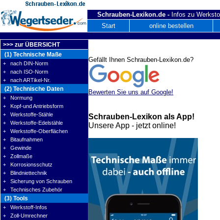
Schrauben-Lexikon.de -
Infos zu Werksto
Start
online bestellen
>>> zur ÜBERSICHT
(1) Technische Maße
Gefällt Ihnen Schrauben-Lexikon.de?
+ nach DIN-Norm
+ nach ISO-Norm
+ nach ARTikel-Nr.
(2) Technische Daten
Bewerten Sie uns auf Google!
+ Normung
+ Kopf-und Antriebsform
+ Werkstoffe-Stähle
Schrauben-Lexikon als App!
+ Werkstoffe-Edelstähle
Unsere App - jetzt online!
+ Werkstoffe-Oberflächen
+ Bitaufnahmen
+ Gewinde
+ Zollmaße
+ Korrosionsschutz
+ Blindniettechnik
+ Sicherung von Schrauben
+ Technisches Zubehör
(3) Tools
+ Werkstoff-Infos
+ Zoll-Umrechner