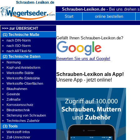
Schrauben-Lexikon.de -
Bei uns drehen s
Start
online bestellen
>>> zur ÜBERSICHT
(1) Technische Maße
Gefällt Ihnen Schrauben-Lexikon.de?
+ nach DIN-Norm
+ nach ISO-Norm
+ nach ARTikel-Nr.
(2) Technische Daten
Bewerten Sie uns auf Google!
+ Normung
+ Kopf-und Antriebsform
+ Werkstoffe-Stähle
Schrauben-Lexikon als App!
+ Werkstoffe-Edelstähle
Unsere App - jetzt online!
+ Werkstoffe-Oberflächen
+ Bitaufnahmen
+ Gewinde
+ Zollmaße
+ Korrosionsschutz
+ Blindniettechnik
+ Sicherung von Schrauben
+ Technisches Zubehör
(3) Tools
+ Werkstoff-Infos
+ Zoll-Umrechner