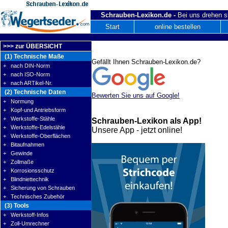
Schrauben-Lexikon.de -
Bei uns drehen s
Start
online bestellen
>>> zur ÜBERSICHT
(1) Technische Maße
Gefällt Ihnen Schrauben-Lexikon.de?
+ nach DIN-Norm
+ nach ISO-Norm
+ nach ARTikel-Nr.
(2) Technische Daten
Bewerten Sie uns auf Google!
+ Normung
+ Kopf-und Antriebsform
+ Werkstoffe-Stähle
Schrauben-Lexikon als App!
+ Werkstoffe-Edelstähle
Unsere App - jetzt online!
+ Werkstoffe-Oberflächen
+ Bitaufnahmen
+ Gewinde
+ Zollmaße
+ Korrosionsschutz
+ Blindniettechnik
+ Sicherung von Schrauben
+ Technisches Zubehör
(3) Tools
+ Werkstoff-Infos
+ Zoll-Umrechner