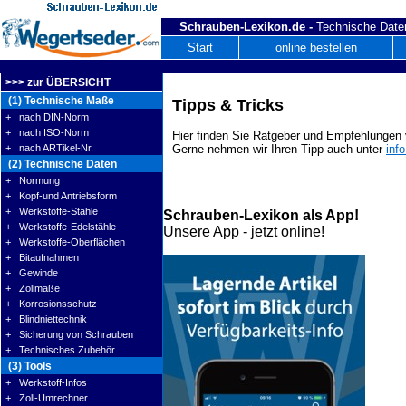
Schrauben-Lexikon.de -
Technische Daten
Start
online bestellen
>>> zur ÜBERSICHT
(1) Technische Maße
Tipps & Tricks
+ nach DIN-Norm
+ nach ISO-Norm
Hier finden Sie Ratgeber und Empfehlungen v
+ nach ARTikel-Nr.
Gerne nehmen wir Ihren Tipp auch unter
inf
(2) Technische Daten
+ Normung
+ Kopf-und Antriebsform
+ Werkstoffe-Stähle
Schrauben-Lexikon als App!
+ Werkstoffe-Edelstähle
Unsere App - jetzt online!
+ Werkstoffe-Oberflächen
+ Bitaufnahmen
+ Gewinde
+ Zollmaße
+ Korrosionsschutz
+ Blindniettechnik
+ Sicherung von Schrauben
+ Technisches Zubehör
(3) Tools
+ Werkstoff-Infos
+ Zoll-Umrechner