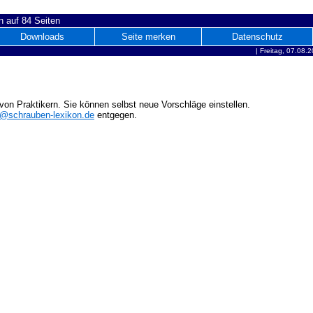
 auf 84 Seiten
Downloads
Seite merken
Datenschutz
|
Freitag, 07.08.
on Praktikern. Sie können selbst neue Vorschläge einstellen.
o@schrauben-lexikon.de
entgegen.