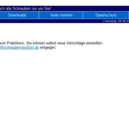
ich alle Schrauben nur um Sie!
Downloads
Seite merken
Datenschutz
|
Samstag, 08.08.2
on Praktikern. Sie können selbst neue Vorschläge einstellen.
o@schrauben-lexikon.de
entgegen.