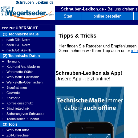
Schrauben-Lexikon.de -
Bei uns drehen s
Start
online bestellen
>>> zur ÜBERSICHT
(1) Technische Maße
Tipps & Tricks
+ nach DIN-Norm
+ nach ISO-Norm
Hier finden Sie Ratgeber und Empfehlungen v
+ nach ARTikel-Nr.
Gerne nehmen wir Ihren Tipp auch unter
inf
(2) Technische Daten
+ Normung
+ Kopf-und Antriebsform
+ Werkstoffe-Stähle
Schrauben-Lexikon als App!
+ Werkstoffe-Edelstähle
Unsere App - jetzt online!
+ Werkstoffe-Oberflächen
+ Bitaufnahmen
+ Gewinde
+ Zollmaße
+ Korrosionsschutz
+ Blindniettechnik
+ Sicherung von Schrauben
+ Technisches Zubehör
(3) Tools
+ Werkstoff-Infos
+ Zoll-Umrechner