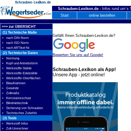
Schrauben-Lexikon.de -
Infos rund um´s
Start
online bestellen
>>> zur ÜBERSICHT
(1) Technische Maße
Gefällt Ihnen Schrauben-Lexikon.de?
+ nach DIN-Norm
+ nach ISO-Norm
+ nach ARTikel-Nr.
(2) Technische Daten
Bewerten Sie uns auf Google!
+ Normung
+ Kopf-und Antriebsform
+ Werkstoffe-Stähle
Schrauben-Lexikon als App!
+ Werkstoffe-Edelstähle
Unsere App - jetzt online!
+ Werkstoffe-Oberflächen
+ Bitaufnahmen
+ Gewinde
+ Zollmaße
+ Korrosionsschutz
+ Blindniettechnik
+ Sicherung von Schrauben
+ Technisches Zubehör
(3) Tools
+ Werkstoff-Infos
+ Zoll-Umrechner