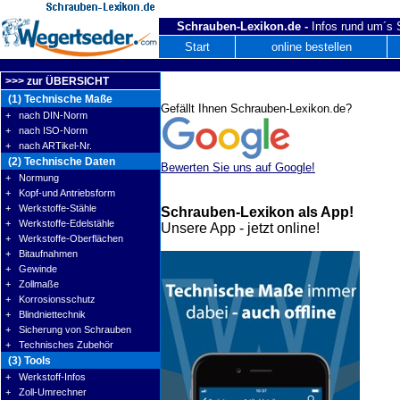
Schrauben-Lexikon.de -
Infos rund um´s
Start
online bestellen
>>> zur ÜBERSICHT
(1) Technische Maße
Gefällt Ihnen Schrauben-Lexikon.de?
+ nach DIN-Norm
+ nach ISO-Norm
+ nach ARTikel-Nr.
(2) Technische Daten
Bewerten Sie uns auf Google!
+ Normung
+ Kopf-und Antriebsform
+ Werkstoffe-Stähle
Schrauben-Lexikon als App!
+ Werkstoffe-Edelstähle
Unsere App - jetzt online!
+ Werkstoffe-Oberflächen
+ Bitaufnahmen
+ Gewinde
+ Zollmaße
+ Korrosionsschutz
+ Blindniettechnik
+ Sicherung von Schrauben
+ Technisches Zubehör
(3) Tools
+ Werkstoff-Infos
+ Zoll-Umrechner