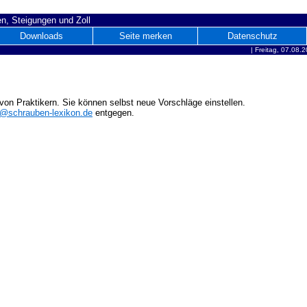
n, Steigungen und Zoll
Downloads
Seite merken
Datenschutz
|
Freitag, 07.08.
on Praktikern. Sie können selbst neue Vorschläge einstellen.
o@schrauben-lexikon.de
entgegen.