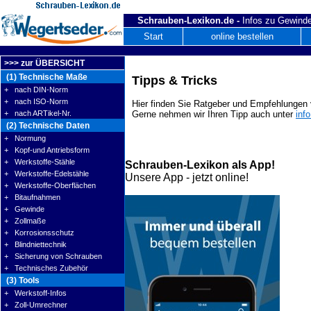
Schrauben-Lexikon.de -
Infos zu Gewinde
Start
online bestellen
>>> zur ÜBERSICHT
(1) Technische Maße
Tipps & Tricks
+ nach DIN-Norm
+ nach ISO-Norm
Hier finden Sie Ratgeber und Empfehlungen v
+ nach ARTikel-Nr.
Gerne nehmen wir Ihren Tipp auch unter
inf
(2) Technische Daten
+ Normung
+ Kopf-und Antriebsform
+ Werkstoffe-Stähle
Schrauben-Lexikon als App!
+ Werkstoffe-Edelstähle
Unsere App - jetzt online!
+ Werkstoffe-Oberflächen
+ Bitaufnahmen
+ Gewinde
+ Zollmaße
+ Korrosionsschutz
+ Blindniettechnik
+ Sicherung von Schrauben
+ Technisches Zubehör
(3) Tools
+ Werkstoff-Infos
+ Zoll-Umrechner