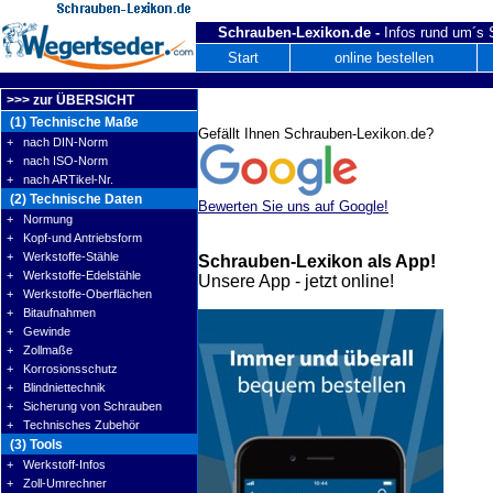
Schrauben-Lexikon.de -
Infos rund um´s
Start
online bestellen
>>> zur ÜBERSICHT
(1) Technische Maße
Gefällt Ihnen Schrauben-Lexikon.de?
+ nach DIN-Norm
+ nach ISO-Norm
+ nach ARTikel-Nr.
(2) Technische Daten
Bewerten Sie uns auf Google!
+ Normung
+ Kopf-und Antriebsform
+ Werkstoffe-Stähle
Schrauben-Lexikon als App!
+ Werkstoffe-Edelstähle
Unsere App - jetzt online!
+ Werkstoffe-Oberflächen
+ Bitaufnahmen
+ Gewinde
+ Zollmaße
+ Korrosionsschutz
+ Blindniettechnik
+ Sicherung von Schrauben
+ Technisches Zubehör
(3) Tools
+ Werkstoff-Infos
+ Zoll-Umrechner