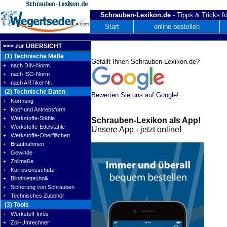
Schrauben-Lexikon.de -
Tipps & Tricks fü
Start
online bestellen
>>> zur ÜBERSICHT
(1) Technische Maße
Gefällt Ihnen Schrauben-Lexikon.de?
+ nach DIN-Norm
+ nach ISO-Norm
+ nach ARTikel-Nr.
(2) Technische Daten
Bewerten Sie uns auf Google!
+ Normung
+ Kopf-und Antriebsform
+ Werkstoffe-Stähle
Schrauben-Lexikon als App!
+ Werkstoffe-Edelstähle
Unsere App - jetzt online!
+ Werkstoffe-Oberflächen
+ Bitaufnahmen
+ Gewinde
+ Zollmaße
+ Korrosionsschutz
+ Blindniettechnik
+ Sicherung von Schrauben
+ Technisches Zubehör
(3) Tools
+ Werkstoff-Infos
+ Zoll-Umrechner