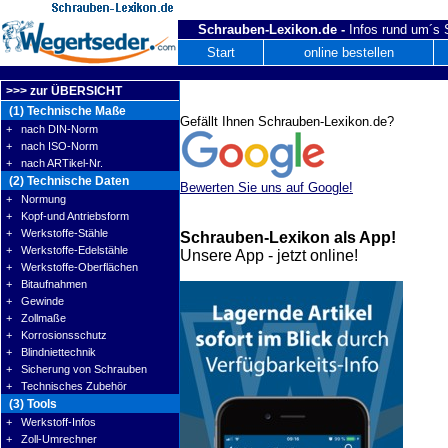
Schrauben-Lexikon.de -
Infos rund um´s
Start
online bestellen
>>> zur ÜBERSICHT
(1) Technische Maße
Gefällt Ihnen Schrauben-Lexikon.de?
+ nach DIN-Norm
+ nach ISO-Norm
+ nach ARTikel-Nr.
(2) Technische Daten
Bewerten Sie uns auf Google!
+ Normung
+ Kopf-und Antriebsform
+ Werkstoffe-Stähle
Schrauben-Lexikon als App!
+ Werkstoffe-Edelstähle
Unsere App - jetzt online!
+ Werkstoffe-Oberflächen
+ Bitaufnahmen
+ Gewinde
+ Zollmaße
+ Korrosionsschutz
+ Blindniettechnik
+ Sicherung von Schrauben
+ Technisches Zubehör
(3) Tools
+ Werkstoff-Infos
+ Zoll-Umrechner