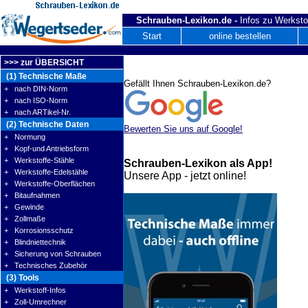
Schrauben-Lexikon.de -
Infos zu Werksto
Start
online bestellen
>>> zur ÜBERSICHT
(1) Technische Maße
Gefällt Ihnen Schrauben-Lexikon.de?
+ nach DIN-Norm
+ nach ISO-Norm
+ nach ARTikel-Nr.
(2) Technische Daten
Bewerten Sie uns auf Google!
+ Normung
+ Kopf-und Antriebsform
+ Werkstoffe-Stähle
Schrauben-Lexikon als App!
+ Werkstoffe-Edelstähle
Unsere App - jetzt online!
+ Werkstoffe-Oberflächen
+ Bitaufnahmen
+ Gewinde
+ Zollmaße
+ Korrosionsschutz
+ Blindniettechnik
+ Sicherung von Schrauben
+ Technisches Zubehör
(3) Tools
+ Werkstoff-Infos
+ Zoll-Umrechner