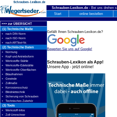
Schrauben-Lexikon.de -
Bei uns drehen s
Start
online bestellen
>>> zur ÜBERSICHT
(1) Technische Maße
Gefällt Ihnen Schrauben-Lexikon.de?
+ nach DIN-Norm
+ nach ISO-Norm
+ nach ARTikel-Nr.
(2) Technische Daten
Bewerten Sie uns auf Google!
+ Normung
+ Kopf-und Antriebsform
+ Werkstoffe-Stähle
Schrauben-Lexikon als App!
+ Werkstoffe-Edelstähle
Unsere App - jetzt online!
+ Werkstoffe-Oberflächen
+ Bitaufnahmen
+ Gewinde
+ Zollmaße
+ Korrosionsschutz
+ Blindniettechnik
+ Sicherung von Schrauben
+ Technisches Zubehör
(3) Tools
+ Werkstoff-Infos
+ Zoll-Umrechner