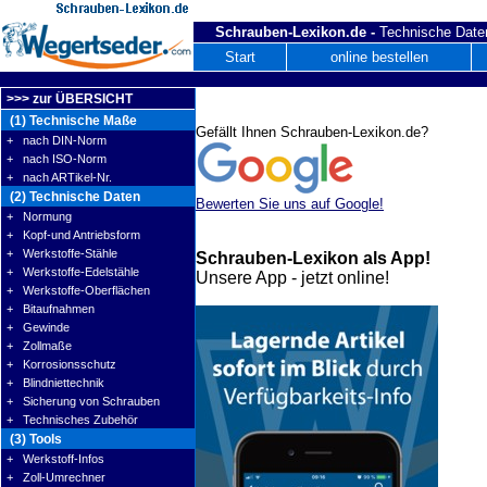
Schrauben-Lexikon.de -
Technische Daten
Start
online bestellen
>>> zur ÜBERSICHT
(1) Technische Maße
Gefällt Ihnen Schrauben-Lexikon.de?
+ nach DIN-Norm
+ nach ISO-Norm
+ nach ARTikel-Nr.
(2) Technische Daten
Bewerten Sie uns auf Google!
+ Normung
+ Kopf-und Antriebsform
+ Werkstoffe-Stähle
Schrauben-Lexikon als App!
+ Werkstoffe-Edelstähle
Unsere App - jetzt online!
+ Werkstoffe-Oberflächen
+ Bitaufnahmen
+ Gewinde
+ Zollmaße
+ Korrosionsschutz
+ Blindniettechnik
+ Sicherung von Schrauben
+ Technisches Zubehör
(3) Tools
+ Werkstoff-Infos
+ Zoll-Umrechner