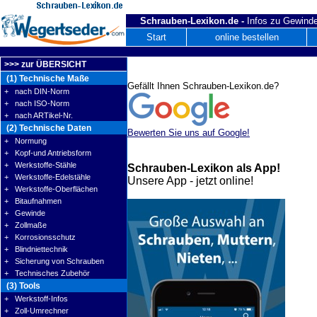
Schrauben-Lexikon.de -
Infos zu Gewinde
Start
online bestellen
>>> zur ÜBERSICHT
(1) Technische Maße
Gefällt Ihnen Schrauben-Lexikon.de?
+ nach DIN-Norm
+ nach ISO-Norm
+ nach ARTikel-Nr.
(2) Technische Daten
Bewerten Sie uns auf Google!
+ Normung
+ Kopf-und Antriebsform
+ Werkstoffe-Stähle
Schrauben-Lexikon als App!
+ Werkstoffe-Edelstähle
Unsere App - jetzt online!
+ Werkstoffe-Oberflächen
+ Bitaufnahmen
+ Gewinde
+ Zollmaße
+ Korrosionsschutz
+ Blindniettechnik
+ Sicherung von Schrauben
+ Technisches Zubehör
(3) Tools
+ Werkstoff-Infos
+ Zoll-Umrechner