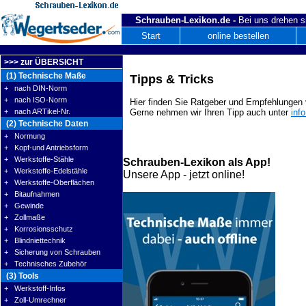
Schrauben-Lexikon.de -
Bei uns drehen s
Start
online bestellen
>>> zur ÜBERSICHT
(1) Technische Maße
Tipps & Tricks
+ nach DIN-Norm
+ nach ISO-Norm
Hier finden Sie Ratgeber und Empfehlungen v
+ nach ARTikel-Nr.
Gerne nehmen wir Ihren Tipp auch unter
inf
(2) Technische Daten
+ Normung
+ Kopf-und Antriebsform
+ Werkstoffe-Stähle
Schrauben-Lexikon als App!
+ Werkstoffe-Edelstähle
Unsere App - jetzt online!
+ Werkstoffe-Oberflächen
+ Bitaufnahmen
+ Gewinde
+ Zollmaße
+ Korrosionsschutz
+ Blindniettechnik
+ Sicherung von Schrauben
+ Technisches Zubehör
(3) Tools
+ Werkstoff-Infos
+ Zoll-Umrechner