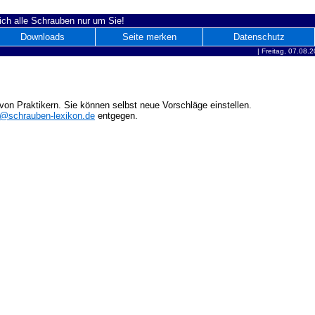
ich alle Schrauben nur um Sie!
Downloads
Seite merken
Datenschutz
|
Freitag, 07.08.
on Praktikern. Sie können selbst neue Vorschläge einstellen.
o@schrauben-lexikon.de
entgegen.