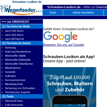
Schrauben-Lexikon.de -
Infos zu Gewinde
Start
online bestellen
>>> zur ÜBERSICHT
(1) Technische Maße
Gefällt Ihnen Schrauben-Lexikon.de?
+ nach DIN-Norm
+ nach ISO-Norm
+ nach ARTikel-Nr.
(2) Technische Daten
Bewerten Sie uns auf Google!
+ Normung
+ Kopf-und Antriebsform
+ Werkstoffe-Stähle
Schrauben-Lexikon als App!
+ Werkstoffe-Edelstähle
Unsere App - jetzt online!
+ Werkstoffe-Oberflächen
+ Bitaufnahmen
+ Gewinde
+ Zollmaße
+ Korrosionsschutz
+ Blindniettechnik
+ Sicherung von Schrauben
+ Technisches Zubehör
(3) Tools
+ Werkstoff-Infos
+ Zoll-Umrechner