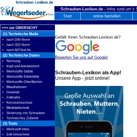
Schrauben-Lexikon.de -
Infos rund um´s
Start
online bestellen
>>> zur ÜBERSICHT
(1) Technische Maße
Gefällt Ihnen Schrauben-Lexikon.de?
+ nach DIN-Norm
+ nach ISO-Norm
+ nach ARTikel-Nr.
(2) Technische Daten
Bewerten Sie uns auf Google!
+ Normung
+ Kopf-und Antriebsform
+ Werkstoffe-Stähle
Schrauben-Lexikon als App!
+ Werkstoffe-Edelstähle
Unsere App - jetzt online!
+ Werkstoffe-Oberflächen
+ Bitaufnahmen
+ Gewinde
+ Zollmaße
+ Korrosionsschutz
+ Blindniettechnik
+ Sicherung von Schrauben
+ Technisches Zubehör
(3) Tools
+ Werkstoff-Infos
+ Zoll-Umrechner