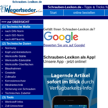
Schrauben-Lexikon.de -
Tipps & Tricks fü
Start
online bestellen
>>> zur ÜBERSICHT
(1) Technische Maße
Gefällt Ihnen Schrauben-Lexikon.de?
+ nach DIN-Norm
+ nach ISO-Norm
+ nach ARTikel-Nr.
(2) Technische Daten
Bewerten Sie uns auf Google!
+ Normung
+ Kopf-und Antriebsform
+ Werkstoffe-Stähle
Schrauben-Lexikon als App!
+ Werkstoffe-Edelstähle
Unsere App - jetzt online!
+ Werkstoffe-Oberflächen
+ Bitaufnahmen
+ Gewinde
+ Zollmaße
+ Korrosionsschutz
+ Blindniettechnik
+ Sicherung von Schrauben
+ Technisches Zubehör
(3) Tools
+ Werkstoff-Infos
+ Zoll-Umrechner