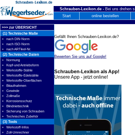
Schrauben-Lexikon.de -
Bei uns drehen s
Start
online bestellen
>>> zur ÜBERSICHT
(1) Technische Maße
Gefällt Ihnen Schrauben-Lexikon.de?
+ nach DIN-Norm
+ nach ISO-Norm
+ nach ARTikel-Nr.
(2) Technische Daten
Bewerten Sie uns auf Google!
+ Normung
+ Kopf-und Antriebsform
+ Werkstoffe-Stähle
Schrauben-Lexikon als App!
+ Werkstoffe-Edelstähle
Unsere App - jetzt online!
+ Werkstoffe-Oberflächen
+ Bitaufnahmen
+ Gewinde
+ Zollmaße
+ Korrosionsschutz
+ Blindniettechnik
+ Sicherung von Schrauben
+ Technisches Zubehör
(3) Tools
+ Werkstoff-Infos
+ Zoll-Umrechner