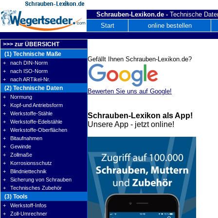
Schrauben-Lexikon.de -
Technische Daten
Start
online bestellen
>>> zur ÜBERSICHT
(1) Technische Maße
Gefällt Ihnen Schrauben-Lexikon.de?
+ nach DIN-Norm
+ nach ISO-Norm
+ nach ARTikel-Nr.
(2) Technische Daten
Bewerten Sie uns auf Google!
+ Normung
+ Kopf-und Antriebsform
+ Werkstoffe-Stähle
Schrauben-Lexikon als App!
+ Werkstoffe-Edelstähle
Unsere App - jetzt online!
+ Werkstoffe-Oberflächen
+ Bitaufnahmen
+ Gewinde
+ Zollmaße
+ Korrosionsschutz
+ Blindniettechnik
+ Sicherung von Schrauben
+ Technisches Zubehör
(3) Tools
+ Werkstoff-Infos
+ Zoll-Umrechner