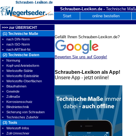
Schrauben-Lexikon.de -
Technische Maßa
Start
online bestellen
>>> zur ÜBERSICHT
(1) Technische Maße
Gefällt Ihnen Schrauben-Lexikon.de?
+ nach DIN-Norm
+ nach ISO-Norm
+ nach ARTikel-Nr.
(2) Technische Daten
Bewerten Sie uns auf Google!
+ Normung
+ Kopf-und Antriebsform
+ Werkstoffe-Stähle
Schrauben-Lexikon als App!
+ Werkstoffe-Edelstähle
Unsere App - jetzt online!
+ Werkstoffe-Oberflächen
+ Bitaufnahmen
+ Gewinde
+ Zollmaße
+ Korrosionsschutz
+ Blindniettechnik
+ Sicherung von Schrauben
+ Technisches Zubehör
(3) Tools
+ Werkstoff-Infos
+ Zoll-Umrechner