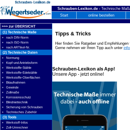
Schrauben-Lexikon.de -
Technische Maßa
Start
online bestellen
>>> zur ÜBERSICHT
(1) Technische Maße
Tipps & Tricks
+ nach DIN-Norm
+ nach ISO-Norm
Hier finden Sie Ratgeber und Empfehlungen v
+ nach ARTikel-Nr.
Gerne nehmen wir Ihren Tipp auch unter
inf
(2) Technische Daten
+ Normung
+ Kopf-und Antriebsform
+ Werkstoffe-Stähle
Schrauben-Lexikon als App!
+ Werkstoffe-Edelstähle
Unsere App - jetzt online!
+ Werkstoffe-Oberflächen
+ Bitaufnahmen
+ Gewinde
+ Zollmaße
+ Korrosionsschutz
+ Blindniettechnik
+ Sicherung von Schrauben
+ Technisches Zubehör
(3) Tools
+ Werkstoff-Infos
+ Zoll-Umrechner