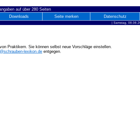
ngaben auf über 280 Seiten
Downloads
Seite merken
Datenschutz
|
Samstag, 08.08.2
on Praktikern. Sie können selbst neue Vorschläge einstellen.
o@schrauben-lexikon.de
entgegen.