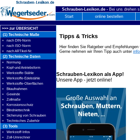
Schrauben-Lexikon.de -
Bei uns drehen s
Start
online bestellen
>>> zur ÜBERSICHT
(1) Technische Maße
Tipps & Tricks
+ nach DIN-Norm
+ nach ISO-Norm
Hier finden Sie Ratgeber und Empfehlungen v
+ nach ARTikel-Nr.
Gerne nehmen wir Ihren Tipp auch unter
inf
(2) Technische Daten
+ Normung
+ Kopf-und Antriebsform
+ Werkstoffe-Stähle
Schrauben-Lexikon als App!
+ Werkstoffe-Edelstähle
Unsere App - jetzt online!
+ Werkstoffe-Oberflächen
+ Bitaufnahmen
+ Gewinde
+ Zollmaße
+ Korrosionsschutz
+ Blindniettechnik
+ Sicherung von Schrauben
+ Technisches Zubehör
(3) Tools
+ Werkstoff-Infos
+ Zoll-Umrechner