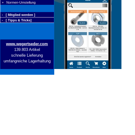
+ Normen-Umstellung
- [ Mitglied werden ]
- [ Tipps & Tricks]
www.wegertseder.com
139.803 Artikel
schnelle Lieferung
umfangreiche Lagerhaltung