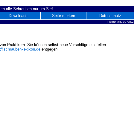
ich alle Schrauben nur um Sie!
Downloads
Seite merken
Datenschutz
|
Sonntag, 09.08.2
on Praktikern. Sie können selbst neue Vorschläge einstellen.
o@schrauben-lexikon.de
entgegen.