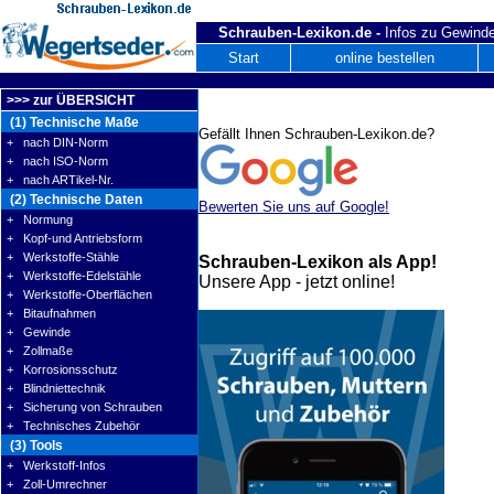
Schrauben-Lexikon.de -
Infos zu Gewinde
Start
online bestellen
>>> zur ÜBERSICHT
(1) Technische Maße
Gefällt Ihnen Schrauben-Lexikon.de?
+ nach DIN-Norm
+ nach ISO-Norm
+ nach ARTikel-Nr.
(2) Technische Daten
Bewerten Sie uns auf Google!
+ Normung
+ Kopf-und Antriebsform
+ Werkstoffe-Stähle
Schrauben-Lexikon als App!
+ Werkstoffe-Edelstähle
Unsere App - jetzt online!
+ Werkstoffe-Oberflächen
+ Bitaufnahmen
+ Gewinde
+ Zollmaße
+ Korrosionsschutz
+ Blindniettechnik
+ Sicherung von Schrauben
+ Technisches Zubehör
(3) Tools
+ Werkstoff-Infos
+ Zoll-Umrechner