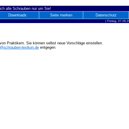
ich alle Schrauben nur um Sie!
Downloads
Seite merken
Datenschutz
|
Freitag, 07.08.
on Praktikern. Sie können selbst neue Vorschläge einstellen.
o@schrauben-lexikon.de
entgegen.