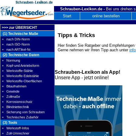
Schrauben-Lexikon.de -
Bei uns drehen s
Start
online bestellen
>>> zur ÜBERSICHT
(1) Technische Maße
Tipps & Tricks
+ nach DIN-Norm
+ nach ISO-Norm
Hier finden Sie Ratgeber und Empfehlungen v
+ nach ARTikel-Nr.
Gerne nehmen wir Ihren Tipp auch unter
inf
(2) Technische Daten
+ Normung
+ Kopf-und Antriebsform
+ Werkstoffe-Stähle
Schrauben-Lexikon als App!
+ Werkstoffe-Edelstähle
Unsere App - jetzt online!
+ Werkstoffe-Oberflächen
+ Bitaufnahmen
+ Gewinde
+ Zollmaße
+ Korrosionsschutz
+ Blindniettechnik
+ Sicherung von Schrauben
+ Technisches Zubehör
(3) Tools
+ Werkstoff-Infos
+ Zoll-Umrechner