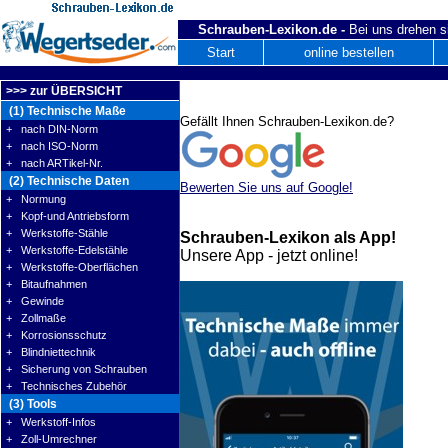
Schrauben-Lexikon.de -
Bei uns drehen s
Start
online bestellen
>>> zur ÜBERSICHT
(1) Technische Maße
Gefällt Ihnen Schrauben-Lexikon.de?
+ nach DIN-Norm
+ nach ISO-Norm
+ nach ARTikel-Nr.
(2) Technische Daten
Bewerten Sie uns auf Google!
+ Normung
+ Kopf-und Antriebsform
+ Werkstoffe-Stähle
Schrauben-Lexikon als App!
+ Werkstoffe-Edelstähle
Unsere App - jetzt online!
+ Werkstoffe-Oberflächen
+ Bitaufnahmen
+ Gewinde
+ Zollmaße
+ Korrosionsschutz
+ Blindniettechnik
+ Sicherung von Schrauben
+ Technisches Zubehör
(3) Tools
+ Werkstoff-Infos
+ Zoll-Umrechner