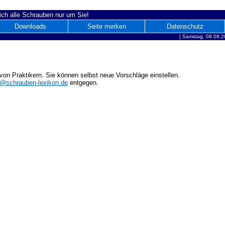
ich alle Schrauben nur um Sie!
Downloads
Seite merken
Datenschutz
|
Samstag, 08.08.2
on Praktikern. Sie können selbst neue Vorschläge einstellen.
o@schrauben-lexikon.de
entgegen.