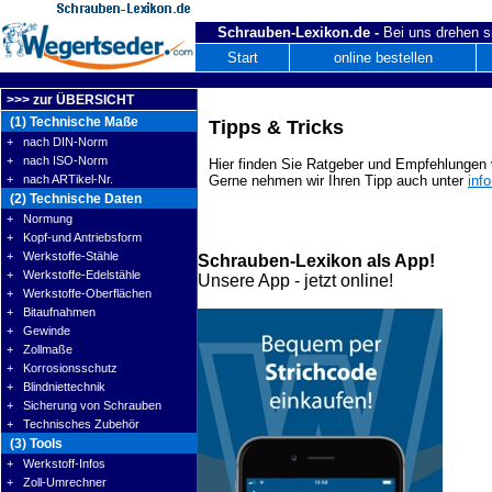
Schrauben-Lexikon.de -
Bei uns drehen s
Start
online bestellen
>>> zur ÜBERSICHT
(1) Technische Maße
Tipps & Tricks
+ nach DIN-Norm
+ nach ISO-Norm
Hier finden Sie Ratgeber und Empfehlungen v
+ nach ARTikel-Nr.
Gerne nehmen wir Ihren Tipp auch unter
inf
(2) Technische Daten
+ Normung
+ Kopf-und Antriebsform
+ Werkstoffe-Stähle
Schrauben-Lexikon als App!
+ Werkstoffe-Edelstähle
Unsere App - jetzt online!
+ Werkstoffe-Oberflächen
+ Bitaufnahmen
+ Gewinde
+ Zollmaße
+ Korrosionsschutz
+ Blindniettechnik
+ Sicherung von Schrauben
+ Technisches Zubehör
(3) Tools
+ Werkstoff-Infos
+ Zoll-Umrechner