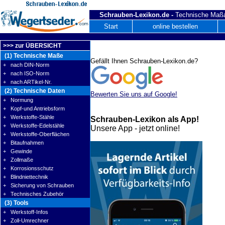
Schrauben-Lexikon.de -
Technische Maßa
Start
online bestellen
>>> zur ÜBERSICHT
(1) Technische Maße
Gefällt Ihnen Schrauben-Lexikon.de?
+ nach DIN-Norm
+ nach ISO-Norm
+ nach ARTikel-Nr.
(2) Technische Daten
Bewerten Sie uns auf Google!
+ Normung
+ Kopf-und Antriebsform
+ Werkstoffe-Stähle
Schrauben-Lexikon als App!
+ Werkstoffe-Edelstähle
Unsere App - jetzt online!
+ Werkstoffe-Oberflächen
+ Bitaufnahmen
+ Gewinde
+ Zollmaße
+ Korrosionsschutz
+ Blindniettechnik
+ Sicherung von Schrauben
+ Technisches Zubehör
(3) Tools
+ Werkstoff-Infos
+ Zoll-Umrechner