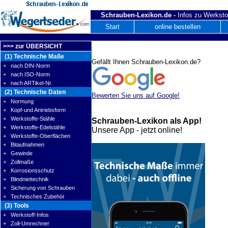
Schrauben-Lexikon.de -
Infos zu Werksto
Start
online bestellen
>>> zur ÜBERSICHT
(1) Technische Maße
Gefällt Ihnen Schrauben-Lexikon.de?
+ nach DIN-Norm
+ nach ISO-Norm
+ nach ARTikel-Nr.
(2) Technische Daten
Bewerten Sie uns auf Google!
+ Normung
+ Kopf-und Antriebsform
+ Werkstoffe-Stähle
Schrauben-Lexikon als App!
+ Werkstoffe-Edelstähle
Unsere App - jetzt online!
+ Werkstoffe-Oberflächen
+ Bitaufnahmen
+ Gewinde
+ Zollmaße
+ Korrosionsschutz
+ Blindniettechnik
+ Sicherung von Schrauben
+ Technisches Zubehör
(3) Tools
+ Werkstoff-Infos
+ Zoll-Umrechner