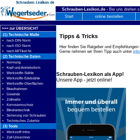
Schrauben-Lexikon.de -
Bei uns drehen s
Start
online bestellen
>>> zur ÜBERSICHT
(1) Technische Maße
Tipps & Tricks
+ nach DIN-Norm
+ nach ISO-Norm
Hier finden Sie Ratgeber und Empfehlungen v
+ nach ARTikel-Nr.
Gerne nehmen wir Ihren Tipp auch unter
inf
(2) Technische Daten
+ Normung
+ Kopf-und Antriebsform
+ Werkstoffe-Stähle
Schrauben-Lexikon als App!
+ Werkstoffe-Edelstähle
Unsere App - jetzt online!
+ Werkstoffe-Oberflächen
+ Bitaufnahmen
+ Gewinde
+ Zollmaße
+ Korrosionsschutz
+ Blindniettechnik
+ Sicherung von Schrauben
+ Technisches Zubehör
(3) Tools
+ Werkstoff-Infos
+ Zoll-Umrechner