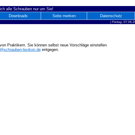
ich alle Schrauben nur um Sie!
Downloads
Seite merken
Datenschutz
|
Freitag, 07.08.
on Praktikern. Sie können selbst neue Vorschläge einstellen.
o@schrauben-lexikon.de
entgegen.