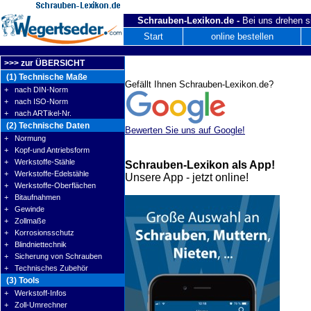
Schrauben-Lexikon.de -
Bei uns drehen s
Start
online bestellen
>>> zur ÜBERSICHT
(1) Technische Maße
Gefällt Ihnen Schrauben-Lexikon.de?
+ nach DIN-Norm
+ nach ISO-Norm
+ nach ARTikel-Nr.
(2) Technische Daten
Bewerten Sie uns auf Google!
+ Normung
+ Kopf-und Antriebsform
+ Werkstoffe-Stähle
Schrauben-Lexikon als App!
+ Werkstoffe-Edelstähle
Unsere App - jetzt online!
+ Werkstoffe-Oberflächen
+ Bitaufnahmen
+ Gewinde
+ Zollmaße
+ Korrosionsschutz
+ Blindniettechnik
+ Sicherung von Schrauben
+ Technisches Zubehör
(3) Tools
+ Werkstoff-Infos
+ Zoll-Umrechner