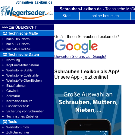
Schrauben-Lexikon.de -
Technische Maßa
Start
online bestellen
>>> zur ÜBERSICHT
(1) Technische Maße
Gefällt Ihnen Schrauben-Lexikon.de?
+ nach DIN-Norm
+ nach ISO-Norm
+ nach ARTikel-Nr.
(2) Technische Daten
Bewerten Sie uns auf Google!
+ Normung
+ Kopf-und Antriebsform
+ Werkstoffe-Stähle
Schrauben-Lexikon als App!
+ Werkstoffe-Edelstähle
Unsere App - jetzt online!
+ Werkstoffe-Oberflächen
+ Bitaufnahmen
+ Gewinde
+ Zollmaße
+ Korrosionsschutz
+ Blindniettechnik
+ Sicherung von Schrauben
+ Technisches Zubehör
(3) Tools
+ Werkstoff-Infos
+ Zoll-Umrechner