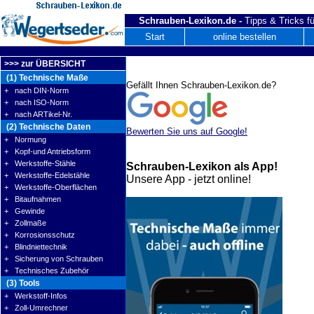
Schrauben-Lexikon.de -
Tipps & Tricks fü
Start
online bestellen
>>> zur ÜBERSICHT
(1) Technische Maße
Gefällt Ihnen Schrauben-Lexikon.de?
+ nach DIN-Norm
+ nach ISO-Norm
+ nach ARTikel-Nr.
(2) Technische Daten
Bewerten Sie uns auf Google!
+ Normung
+ Kopf-und Antriebsform
+ Werkstoffe-Stähle
Schrauben-Lexikon als App!
+ Werkstoffe-Edelstähle
Unsere App - jetzt online!
+ Werkstoffe-Oberflächen
+ Bitaufnahmen
+ Gewinde
+ Zollmaße
+ Korrosionsschutz
+ Blindniettechnik
+ Sicherung von Schrauben
+ Technisches Zubehör
(3) Tools
+ Werkstoff-Infos
+ Zoll-Umrechner