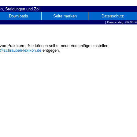
n, Steigungen und Zoll
Downloads
Seite merken
Datenschutz
|
Donnerstag, 06.08.2
on Praktikern. Sie können selbst neue Vorschläge einstellen.
o@schrauben-lexikon.de
entgegen.