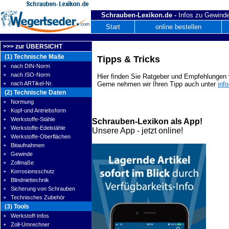
Schrauben-Lexikon.de -
Infos zu Gewinde
Start
online bestellen
>>> zur ÜBERSICHT
(1) Technische Maße
Tipps & Tricks
+ nach DIN-Norm
+ nach ISO-Norm
Hier finden Sie Ratgeber und Empfehlungen v
+ nach ARTikel-Nr.
Gerne nehmen wir Ihren Tipp auch unter
inf
(2) Technische Daten
+ Normung
+ Kopf-und Antriebsform
+ Werkstoffe-Stähle
Schrauben-Lexikon als App!
+ Werkstoffe-Edelstähle
Unsere App - jetzt online!
+ Werkstoffe-Oberflächen
+ Bitaufnahmen
+ Gewinde
+ Zollmaße
+ Korrosionsschutz
+ Blindniettechnik
+ Sicherung von Schrauben
+ Technisches Zubehör
(3) Tools
+ Werkstoff-Infos
+ Zoll-Umrechner