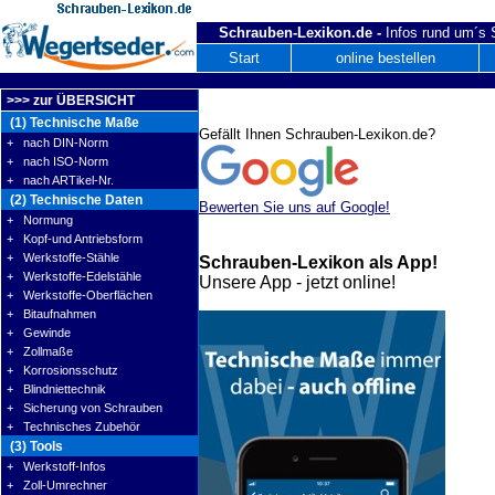
Schrauben-Lexikon.de -
Infos rund um´s
Start
online bestellen
>>> zur ÜBERSICHT
(1) Technische Maße
Gefällt Ihnen Schrauben-Lexikon.de?
+ nach DIN-Norm
+ nach ISO-Norm
+ nach ARTikel-Nr.
(2) Technische Daten
Bewerten Sie uns auf Google!
+ Normung
+ Kopf-und Antriebsform
+ Werkstoffe-Stähle
Schrauben-Lexikon als App!
+ Werkstoffe-Edelstähle
Unsere App - jetzt online!
+ Werkstoffe-Oberflächen
+ Bitaufnahmen
+ Gewinde
+ Zollmaße
+ Korrosionsschutz
+ Blindniettechnik
+ Sicherung von Schrauben
+ Technisches Zubehör
(3) Tools
+ Werkstoff-Infos
+ Zoll-Umrechner