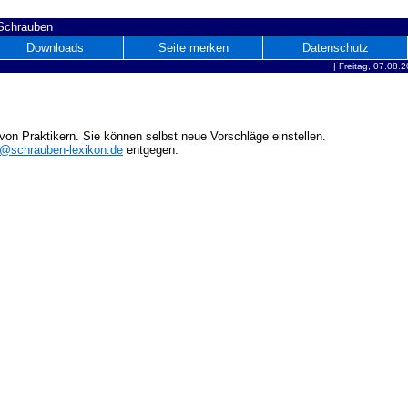
 Schrauben
Downloads
Seite merken
Datenschutz
|
Freitag, 07.08.
on Praktikern. Sie können selbst neue Vorschläge einstellen.
o@schrauben-lexikon.de
entgegen.