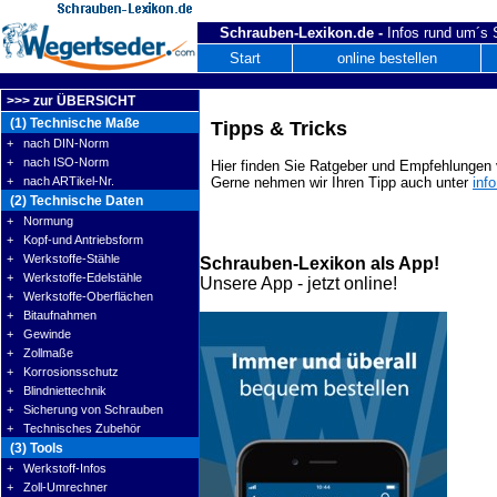
Schrauben-Lexikon.de -
Infos rund um´s
Start
online bestellen
>>> zur ÜBERSICHT
(1) Technische Maße
Tipps & Tricks
+ nach DIN-Norm
+ nach ISO-Norm
Hier finden Sie Ratgeber und Empfehlungen v
+ nach ARTikel-Nr.
Gerne nehmen wir Ihren Tipp auch unter
inf
(2) Technische Daten
+ Normung
+ Kopf-und Antriebsform
+ Werkstoffe-Stähle
Schrauben-Lexikon als App!
+ Werkstoffe-Edelstähle
Unsere App - jetzt online!
+ Werkstoffe-Oberflächen
+ Bitaufnahmen
+ Gewinde
+ Zollmaße
+ Korrosionsschutz
+ Blindniettechnik
+ Sicherung von Schrauben
+ Technisches Zubehör
(3) Tools
+ Werkstoff-Infos
+ Zoll-Umrechner